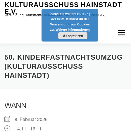
Zum
KULTURAUSSCHUSS HAINSTADT
Inhalt
E.V.
Durch die weitere Nutzung
springen
Vereinigung Hainstädter Vereine und Verbände gegründet 1951
der Seite stimmst du der
Verwendung von Cookies
zu.
Weitere Informationen
Menü
Akzeptieren
START
AKTUELLES
VEREINE
TERMINE
50. KINDERFASTNACHTSUMZUG
(KULTURAUSSCHUSS
HAINSTADT)
KINDERFASTNACHT
ÜBER UNS
SPONSOREN
SPIELMOBIL
DATENSCHUTZ
IMPRESSUM
WANN
8. Februar 2026
14:11 - 16:11