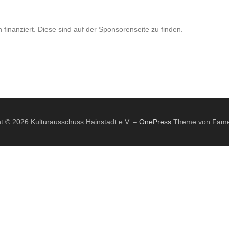
finanziert. Diese sind auf der Sponsorenseite zu finden.
t © 2026 Kulturausschuss Hainstadt e.V.
–
OnePress
Theme von Fam