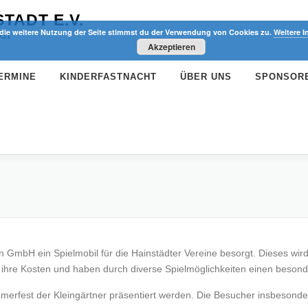
TADT E.V.
die weitere Nutzung der Seite stimmst du der Verwendung von Cookies zu.
Weitere I
951
Akzeptieren
ERMINE
KINDERFASTNACHT
ÜBER UNS
SPONSOR
 GmbH ein Spielmobil für die Hainstädter Vereine besorgt. Dieses wird
ihre Kosten und haben durch diverse Spielmöglichkeiten einen besond
erfest der Kleingärtner präsentiert werden. Die Besucher insbesond