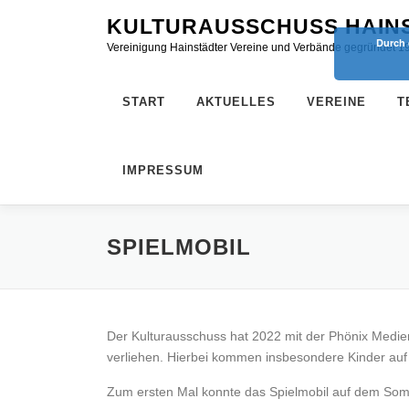
Zum
KULTURAUSSCHUSS HAINS
Inhalt
Durch 
Vereinigung Hainstädter Vereine und Verbände gegründet 1
springen
START
AKTUELLES
VEREINE
T
IMPRESSUM
SPIELMOBIL
Der Kulturausschuss hat 2022 mit der Phönix Medien
verliehen. Hierbei kommen insbesondere Kinder auf 
Zum ersten Mal konnte das Spielmobil auf dem Somm