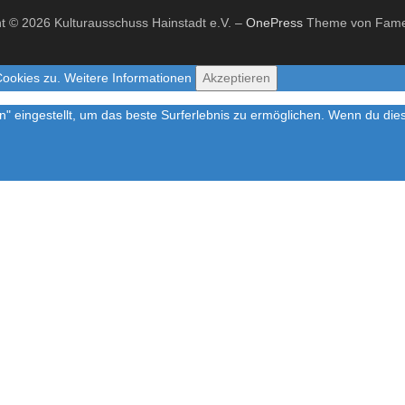
t © 2026 Kulturausschuss Hainstadt e.V.
–
OnePress
Theme von Fam
Cookies zu.
Weitere Informationen
Akzeptieren
en" eingestellt, um das beste Surferlebnis zu ermöglichen. Wenn du d