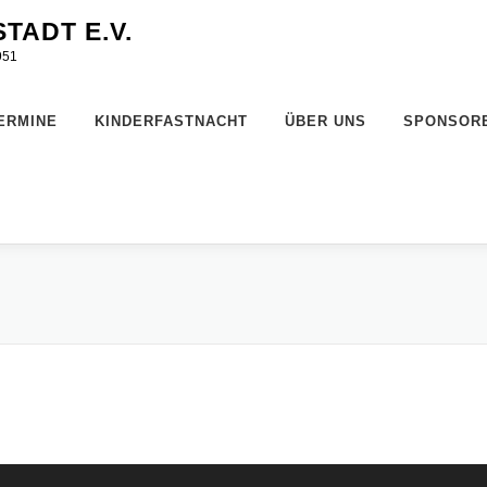
TADT E.V.
951
ERMINE
KINDERFASTNACHT
ÜBER UNS
SPONSOR