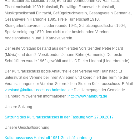
Hainstädter Schachclub 1950, Bund der Vertriebenen OV Hainstadt,
Tischtennisclub 1939 Hainstadt, Freiwillige Feuerwehr Hainstadt,
Musikgesellschaft Eintracht, Geflügelzuchtverein, Gesangverein Germania,
Gesangverein Harmonie 1885, Freie Turnerschaft 1910,
Kleingartenbauverein, Liederfreunde 1941, Schützengesellschaft 1904,
Sportvereinigung 1879 dem nicht mehr bestehenden Vereinen
Angelsportverein und 1. Karnevalverein.
Der erste Vorstand bestand aus dem ersten Vorsitzenden Peter Picard
(Mövia) und dem 2. Vorsitzenden Johann Böhn (Harmonie). Der erste
Schriftführer wurde 1962 gewählt und hieß Dieter Lindhof (Liederfreunde).
Der Kulturausschuss ist die Anlaufstelle der Vereine von Hainstadt. Er
unterstützt die Vereine bei ihren Anliegen und koordiniert die Termine der
Veranstaltungen der Vereine. So erreichen Sie den Kulturausschuss: E-Mail:
vorstand@kulturausschuss-hainstadt.de
Die Homepage der Gemeinde
Hainburg mit weiteren Informationen:
http://www.hainburg.de
Unsere Satzung:
Satzung des Kulturausschusses in der Fassung vom 27.09.2017
Unsere Geschäftsordnung:
Kulturausschuss Hainstadt 1951 Geschäftsordnung