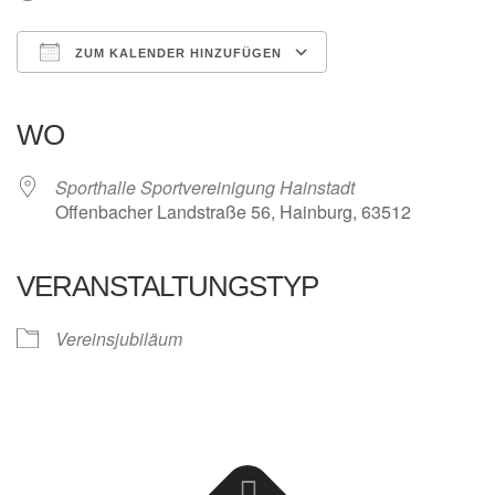
ZUM KALENDER HINZUFÜGEN
ICS herunterladen
Google Kalender
iCalendar
Office 365
Outlook Live
WO
Sporthalle Sportvereinigung Hainstadt
Offenbacher Landstraße 56, Hainburg, 63512
VERANSTALTUNGSTYP
Vereinsjubiläum