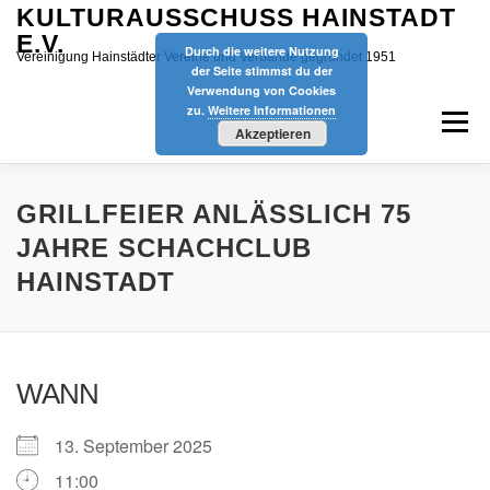
Zum
KULTURAUSSCHUSS HAINSTADT
Inhalt
E.V.
Durch die weitere Nutzung
springen
Vereinigung Hainstädter Vereine und Verbände gegründet 1951
der Seite stimmst du der
Verwendung von Cookies
zu.
Weitere Informationen
Menü
Akzeptieren
START
AKTUELLES
VEREINE
TERMINE
GRILLFEIER ANLÄSSLICH 75
JAHRE SCHACHCLUB
HAINSTADT
KINDERFASTNACHT
ÜBER UNS
SPONSOREN
SPIELMOBIL
DATENSCHUTZ
IMPRESSUM
WANN
13. September 2025
11:00