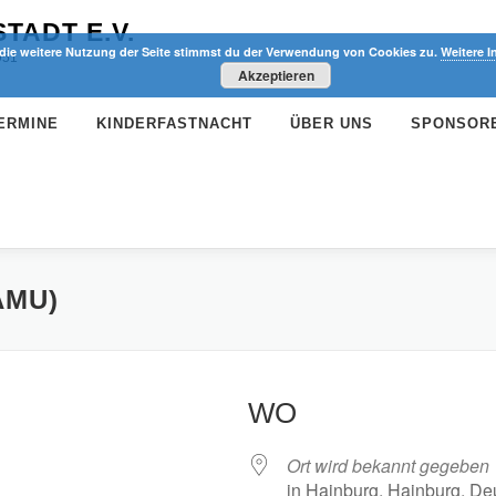
TADT E.V.
die weitere Nutzung der Seite stimmst du der Verwendung von Cookies zu.
Weitere I
951
Akzeptieren
ERMINE
KINDERFASTNACHT
ÜBER UNS
SPONSOR
AMU)
WO
Ort wird bekannt gegeben
in Hainburg, Hainburg, De