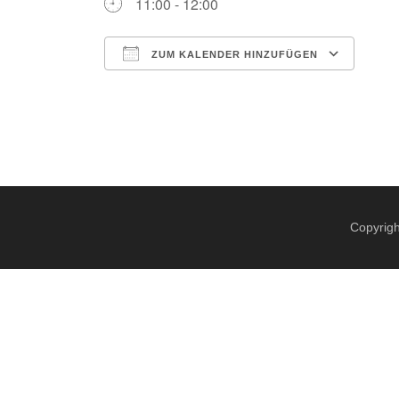
11:00 - 12:00
ZUM KALENDER HINZUFÜGEN
ICS herunterladen
Google Kalender
iCalendar
Office 365
Outlook Live
Copyrigh