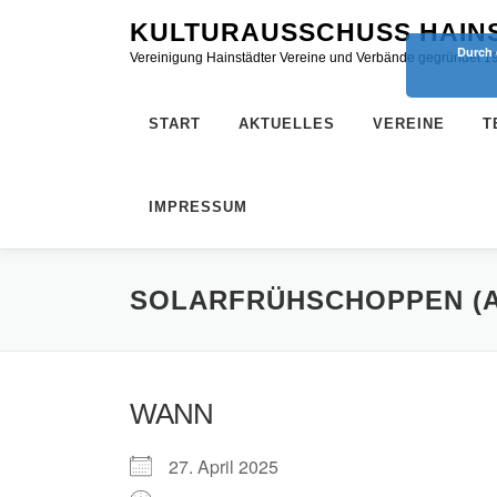
Zum
KULTURAUSSCHUSS HAINS
Inhalt
Durch 
Vereinigung Hainstädter Vereine und Verbände gegründet 1
springen
START
AKTUELLES
VEREINE
T
IMPRESSUM
SOLARFRÜHSCHOPPEN (
WANN
27. April 2025