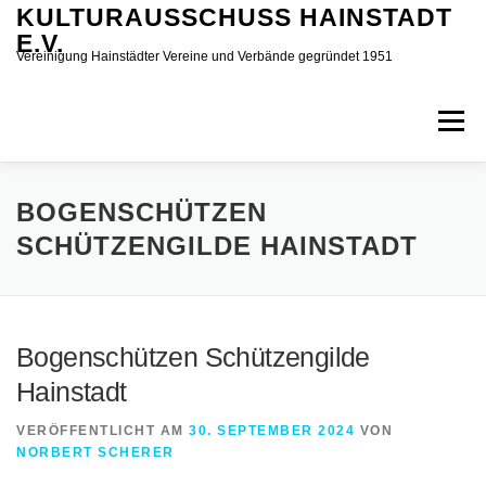
Zum
KULTURAUSSCHUSS HAINSTADT
Inhalt
E.V.
springen
Vereinigung Hainstädter Vereine und Verbände gegründet 1951
Menü
START
AKTUELLES
VEREINE
TERMINE
BOGENSCHÜTZEN
SCHÜTZENGILDE HAINSTADT
KINDERFASTNACHT
ÜBER UNS
SPONSOREN
Bogenschützen Schützengilde
SPIELMOBIL
DATENSCHUTZ
IMPRESSUM
Hainstadt
VERÖFFENTLICHT AM
30. SEPTEMBER 2024
VON
NORBERT SCHERER