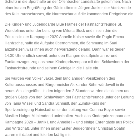
Schultz in die Sporthalle an der Offenbacher Landstraße gekommen. Nach
einer kurzen Begrüßung der Gäste stimmte Jürgen Junker, der Vorsitzende
des Kulturausschusses, die Narrenschar auf die kommenden Ereignisse ein.
Die Kinder- und Jugendgarde Blue Flames der Fastnachtsfreunde St.
Wendelinus unter der Leitung von Milena Stock und mitten drin die
Prinzessin der Kampagne 2020 Annelie Kaiser sowie die Pagin Emma
Hantzsche, hatte die Aufgabe übernommen, die Stimmung im Saal
anzuheizen, was ihnen auch hervorragend gelang. Dann war es gegen
14:30 Uhr endlich soweit: unter den Klängen des Spielmanns- und
Fanfarenzuges zog das neue Kinderprinzenpaar mit den Schlawinern der
Fastnachtsfreunde und seinem Gefolge in die Halle ein.
Sie wurden von Volker Jäkel, dem langjährigen Vorsitzenden des
Kulturausschusses und Bürgermeister Alexander Böhn würdevoll in ihr
neues Amt eingeführt. In den folgenden 2 Stunden wurden die kleinen und
großen Gäste von den Schlawinern der Fastnachtsfreunde unter der Leitung
von Tanja Wissel und Sandra Schmidt, den Zumba-Kids der
Sportvereinigung Hainstadt unter der Leitung von Corinna Beyer sowie
Musiker Holger M. blendend unterhalten. Auch das Kinderprinzenpaar der
Kampagne 2020 – Janik I. und Annelie I – und einige Ehrengäste aus Politik
und Wirtschaft, unter Ihnen unser Erster Beigeordneter Christian Spahn
waren mit dabei und feierten kräftig mit.