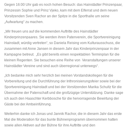
Gegen 16:00 Uhr gab es noch hohen Besuch: das Hainstädter Prinzenpaar,
Prinzessin Sophie und Prinz Vjeko, kam mit dem Elferrat und dem neuen
Vorsitzenden Sven Rachor an der Spitze in die Sporthalle um seine
„Aufwartung“ zu machen.
„Wir freuen uns auf die kommenden Auftritte des Hainstädter
Kinderprinzenpaares. Sie werden ihren Patenverein, die Sportvereinigung
Hainstadt, würdig vertreten“, so Daniela Reising vom Kulturausschuss, die
zusammen mit Anne Jansen in diesem Jahr das Kinderprinzenpaar in der
Kampagne betreut. „Es gibt bereits einen respektablen Terminplan für die
kleinen Regenten. Sie besuchen eine Reihe von Veranstaltungen unserer
Hainstädter Vereine und sind auch überregional unterwegs“.
„Ich bedanke mich sehr herzlich bei meinen Vorstandskollegen für die
Vorbereitung und die Durchführung der Inthronisierungsfeier sowie bei der
Sportvereinigung Hainstadt und bei der Vorsitzenden Marika Schultz für die
Übernahme der Patenschaft und die großzügige Unterstützung. Danke sage
ich auch den Haaschter Kerbbosche für die hervorragende Bewirtung der
Gäste bei der Amtseinführung.
Weiterhin danke ich Jonas und Jannik Rachor, die in diesem Jahr das erste
Mal die Moderation für das bunte Bühnenprogramm übernommen hatten
sowie allen Aktiven auf der Bühne für ihre Auftritte und den