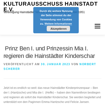
Zum
KULTURAUSSCHUSS HAINSTADT
Inhalt
E.V.
Durch die weitere Nutzung
springen
Vereinigung Hainstädter Vereine und Verbände gegründet 1951
der Seite stimmst du der
Verwendung von Cookies
zu.
Weitere Informationen
Menü
Akzeptieren
START
AKTUELLES
VEREINE
TERMINE
Prinz Ben I. und Prinzessin Mia I.
regieren die Hainstädter Kinderschar
KINDERFASTNACHT
ÜBER UNS
SPONSOREN
VERÖFFENTLICHT AM
30. JANUAR 2023
VON
NORBERT
SCHERER
SPIELMOBIL
DATENSCHUTZ
IMPRESSUM
Jetzt ist es endlich so weit: das neue Hainstädter Kinderprinzenpaar – Ben
der I. (Hantzsche) und Mia die I. (Heffe) – haben den Narrenthron bestiegen
und regieren ab sofort die Hainstädter Kinderschar. Sie werden begleitet und
unterstützt von den Paginnen Emma Hantzsche und Felicie Jansen.