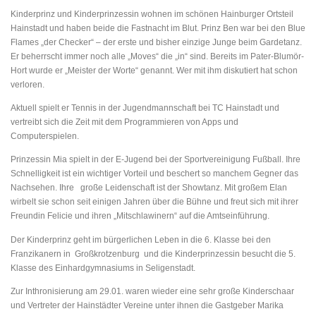
Kinderprinz und Kinderprinzessin wohnen im schönen Hainburger Ortsteil
Hainstadt und haben beide die Fastnacht im Blut. Prinz Ben war bei den Blue
Flames „der Checker“ – der erste und bisher einzige Junge beim Gardetanz.
Er beherrscht immer noch alle „Moves“ die „in“ sind. Bereits im Pater-Blumör-
Hort wurde er „Meister der Worte“ genannt. Wer mit ihm diskutiert hat schon
verloren.
Aktuell spielt er Tennis in der Jugendmannschaft bei TC Hainstadt und
vertreibt sich die Zeit mit dem Programmieren von Apps und
Computerspielen.
Prinzessin Mia spielt in der E-Jugend bei der Sportvereinigung Fußball. Ihre
Schnelligkeit ist ein wichtiger Vorteil und beschert so manchem Gegner das
Nachsehen. Ihre große Leidenschaft ist der Showtanz. Mit großem Elan
wirbelt sie schon seit einigen Jahren über die Bühne und freut sich mit ihrer
Freundin Felicie und ihren „Mitschlawinern“ auf die Amtseinführung.
Der Kinderprinz geht im bürgerlichen Leben in die 6. Klasse bei den
Franzikanern in Großkrotzenburg und die Kinderprinzessin besucht die 5.
Klasse des Einhardgymnasiums in Seligenstadt.
Zur Inthronisierung am 29.01. waren wieder eine sehr große Kinderschaar
und Vertreter der Hainstädter Vereine unter ihnen die Gastgeber Marika